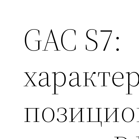
GAC S7:
характе
позицио