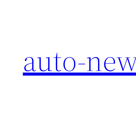
Перейти
к
содержимому
auto-new