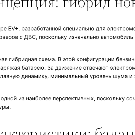
нцепция: гибрид но
уре EV+, разработанной специально для электром
оверов с ДВС, поскольку изначально автомобиль
я гибридная схема. В этой конфигурации бензин
 заряжая батарею. За движение отвечают электро
плавную динамику, минимальный уровень шума и 
 одной из наиболее перспективных, поскольку со
уры.
рактеристики: бала