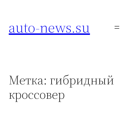
Перейти
к
auto-news.su
содержимому
Метка:
гибридный
кроссовер