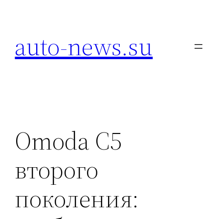
Перейти
к
auto-news.su
содержимому
Omoda C5
второго
поколения: